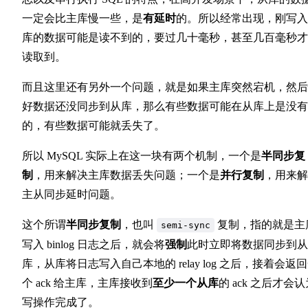
一定会比主库慢一些，是
有延时
的。所以经常出现，刚写入
库的数据可能是读不到的，要过几十毫秒，甚至几百毫秒才
读取到。
而且这里还有另外一个问题，就是如果主库突然宕机，然后
好数据还没同步到从库，那么有些数据可能在从库上是没有
的，有些数据可能就丢失了。
所以 MySQL 实际上在这一块有两个机制，一个是
半同步复
制
，用来解决主库数据丢失问题；一个是
并行复制
，用来解
主从同步延时问题。
这个所谓
半同步复制
，也叫
复制，指的就是主
semi-sync
写入 binlog 日志之后，就会将
强制
此时立即将数据同步到从
库，从库将日志写入自己本地的 relay log 之后，接着会返
个 ack 给主库，主库接收到
至少一个从库
的 ack 之后才会
写操作完成了。